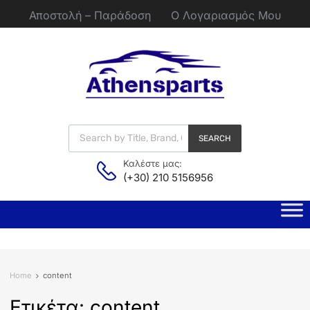
Αποστολή – Παράδοση
Ο Λογαριασμός Μου
SEARCH
Καλέστε μας:
(+30) 210 5156956
Home
content
Ετικέτα:
content