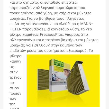
και στα οχήματα, οι ευπαθείς επιβάτες
παρουσιάζουν αλλεργικά συμπτώματα που
προκαλούνται από γύρη, βακτήρια και μύκητες
μούχλας. Για να βοηθήσει τους πληγέντες
επιβάτες να αναπνέουν πιο ελεύθερα η MANN-
FILTER παρουσίασε μια καινοτόμο λύση, το νέο
φίλτρο καμπίνας FreciousPlus. Απορροφά τα
αλλεργιογόνα και αποτρέπει βακτήρια και μύκητες
μούχλας να εισέλθουν στην καμπίνα των
επιβατών μέσω του συστήματος εξαερισμού.
Τα
φίλτρα
καμπίν
ας
στην
τρέχου
σα
σειρά
προϊόν
των
της