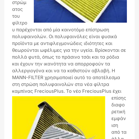
στρώμ
ατος
του
φίλτρο
υ παρέχονται από μία καινοτόμο επίστρωση
πολυφαινολών. Οι πολυφαινόλες είναι φυσικά
προϊόντα με αντιφλεγμονώδεις ιδιότητες και
θεωρούνται ωφέλιμες για την υγεία. Βρίσκονται σε
πολλά φυτά, όπως το πράσινο τσάι και τα ρόδια
και έχουν την ικανότητα να απορροφούν τα
αλλεργιογόνα και να τα καθιστούν αβλαβή. Η
MANN-FILTER χρησιμοποιεί αυτό το αποτέλεσμα
στη στρώση πολυφαινολών στα νέα φίλτρα
καμπίνας FreciousPlus.
Το νέο FreciousPlus έχει
επίσης
διαφο
ρετική
εμφάν
ιση
από τα
άλλα