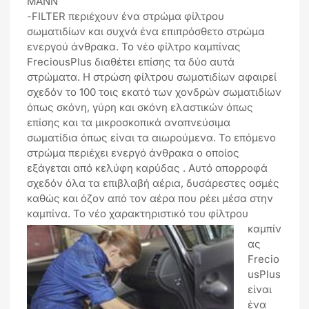
MANN
-FILTER περιέχουν ένα στρώμα φίλτρου
σωματιδίων και συχνά ένα επιπρόσθετο στρώμα
ενεργού άνθρακα. Το νέο φίλτρο καμπίνας
FreciousPlus διαθέτει επίσης τα δύο αυτά
στρώματα. Η στρώση φίλτρου σωματιδίων αφαιρεί
σχεδόν το 100 τοις εκατό των χονδρών σωματιδίων
όπως σκόνη, γύρη και σκόνη ελαστικών όπως
επίσης και τα μικροσκοπικά αναπνεύσιμα
σωματίδια όπως είναι τα αιωρούμενα. Το επόμενο
στρώμα περιέχει ενεργό άνθρακα ο οποίος
εξάγεται από κελύφη καρύδας . Αυτό απορροφά
σχεδόν όλα τα επιβλαβή αέρια, δυσάρεστες οσμές
καθώς και όζον από τον αέρα που ρέει μέσα στην
καμπίνα.
Το νέο χαρακτηριστικό του φίλτρου
καμπίν
ας
Frecio
usPlus
είναι
ένα