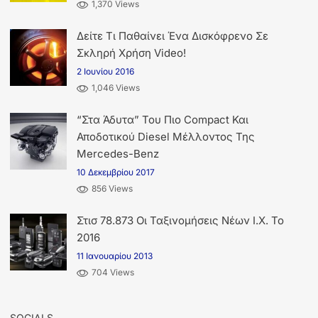
1,370 Views
Δείτε Τι Παθαίνει Ένα Δισκόφρενο Σε
Σκληρή Χρήση Video!
2 Ιουνίου 2016
1,046 Views
“Στα Άδυτα” Του Πιο Compact Και
Αποδοτικού Diesel Μέλλοντος Της
Mercedes-Benz
10 Δεκεμβρίου 2017
856 Views
Στισ 78.873 Οι Ταξινομήσεις Νέων Ι.Χ. Το
2016
11 Ιανουαρίου 2013
704 Views
SOCIALS