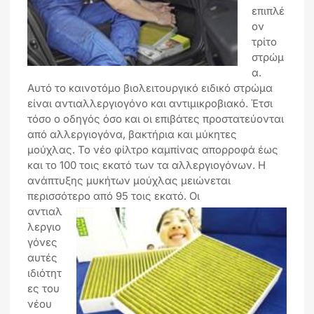
επιπλέ
ον
τρίτο
στρώμ
α.
Αυτό το καινοτόμο βιολειτουργικό ειδικό στρώμα
είναι αντιαλλεργιογόνο και αντιμικροβιακό. Έτσι
τόσο ο οδηγός όσο και οι επιβάτες προστατεύονται
από αλλεργιογόνα, βακτήρια και μύκητες
μούχλας. Το νέο φίλτρο καμπίνας απορροφά έως
και το 100 τοις εκατό των τα αλλεργιογόνων. Η
ανάπτυξης μυκήτων μούχλας μειώνεται
περισσότερο από 95 τοις εκατό.
Οι
αντιαλ
λεργιο
γόνες
αυτές
ιδιότητ
ες του
νέου