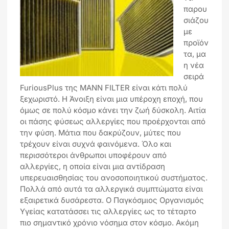
παρου
σιάζου
με
προϊόν
τα, μα
η νέα
σειρά
FuriousPlus της MANN FILTER είναι κάτι πολύ
ξεχωριστό. Η Άνοιξη είναι μια υπέροχη εποχή, που
όμως σε πολύ κόσμο κάνει την ζωή δύσκολη. Αιτία
οι πάσης φύσεως αλλεργίες που προέρχονται από
την φύση. Μάτια που δακρύζουν, μύτες που
τρέχουν είναι συχνά φαινόμενα. Όλο και
περισσότεροι άνθρωποι υποφέρουν από
αλλεργίες, η οποία είναι μια αντίδραση
υπερευαισθησίας του ανοσοποιητικού συστήματος.
Πολλά από αυτά τα αλλεργικά συμπτώματα είναι
εξαιρετικά δυσάρεστα. Ο Παγκόσμιος Οργανισμός
Υγείας κατατάσσει τις αλλεργίες ως το τέταρτο
πιο σημαντικό χρόνιο νόσημα στον κόσμο. Ακόμη