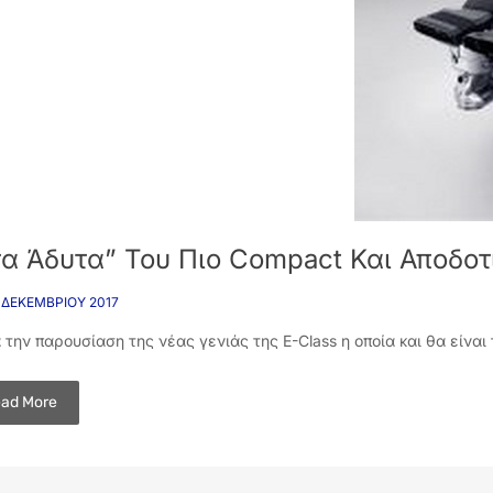
τα Άδυτα” Του Πιο Compact Και Αποδο
 ΔΕΚΕΜΒΡΊΟΥ 2017
την παρουσίαση της νέας γενιάς της E-Class η οποία και θα είνα
ad More