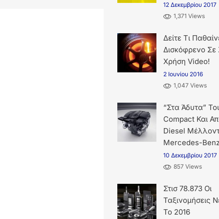
12 Δεκεμβρίου 2017
1,371 Views
Δείτε Τι Παθαίν
Δισκόφρενο Σε
Χρήση Video!
2 Ιουνίου 2016
1,047 Views
“Στα Άδυτα” Το
Compact Και Απ
Diesel Μέλλον
Mercedes-Ben
10 Δεκεμβρίου 2017
857 Views
Στισ 78.873 Οι
Ταξινομήσεις Νέ
Το 2016