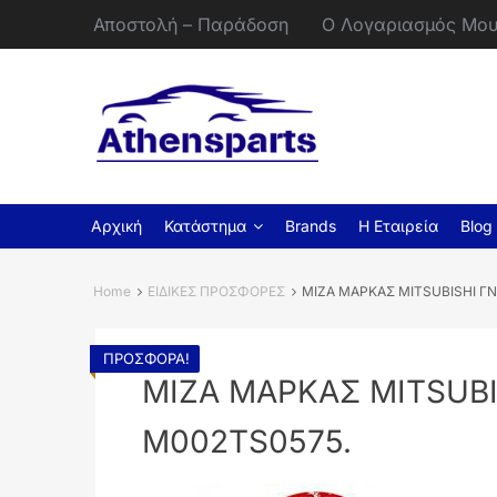
Αποστολή – Παράδοση
Ο Λογαριασμός Μο
Αρχική
Κατάστημα
Brands
Η Εταιρεία
Blog
Home
ΕΙΔΙΚΕΣ ΠΡΟΣΦΟΡΕΣ
ΜΙΖΑ ΜΑΡΚΑΣ MITSUBISHI ΓΝ
ΠΡΟΣΦΟΡΆ!
ΜΙΖΑ ΜΑΡΚΑΣ MITSUBI
M002TS0575.