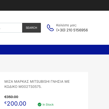
Καλέστε μας:
SEARCH
(+30) 210 5156956
ΜΙΖΑ ΜΑΡΚΑΣ MITSUBISHI ΓΝΗΣΙΑ ΜΕ
ΚΩΔΙΚΟ M002TS0575.
€
350.00
200.00
€
In Stock