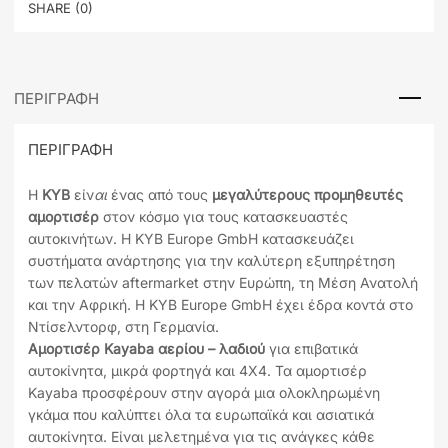
SHARE (0)
ΠΕΡΙΓΡΑΦΉ
ΠΕΡΙΓΡΑΦΉ
Η
KYB
είν
αι
ένας από τους
μεγαλύτερους προμηθευτές
αμορτισέρ
στον κόσμο για τους κατασκευαστές
αυτοκινήτων. Η KYB Europe GmbH κατασκευάζει
συστήματα ανάρτησης για την καλύτερη εξυπηρέτηση
των πελατών aftermarket στην Ευρώπη, τη Μέση Ανατολή
και την Αφρική. Η KYB Europe GmbH έχει έδρα κοντά στο
Ντίσελντορφ, στη Γερμανία.
Αμορτισέρ Kayaba αερίου – λαδιού
για επιβατικά
αυτοκίνητα, μικρά φορτηγά και 4Χ4. Τα αμορτισέρ
Kayaba προσφέρουν στην αγορά μια ολοκληρωμένη
γκάμα που καλύπτει όλα τα ευρωπαϊκά και ασιατικά
αυτοκίνητα. Είναι μελετημένα για τις ανάγκες κάθε