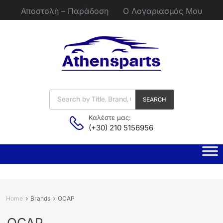
Αποστολή – Παράδοση
Ο Λογαριασμός Μου
SEARCH
Καλέστε μας:
(+30) 210 5156956
Home
Brands
OCAP
OCAP