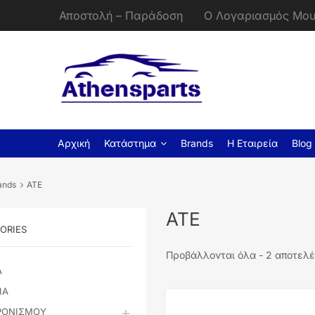
Αποστολή – Παράδοση
Ο Λογαριασμός Μο
Αρχική
Κατάστημα
Brands
Η Εταιρεία
Blog
ands
ATE
ATE
ORIES
Προβάλλονται όλα - 2 αποτελ
Α
ΙΑ
ΡΟΝΙΣΜΟΥ